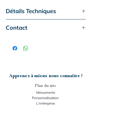
Détails Techniques
Monument actuel
Volupté
Contact
Type de granit :
Vert Olive
Ce monument vous intéresse ?
Dimensions :
200x100 cm
Accessoire présenté :
Aucun
Contactez-nous :
Gravure :
F140
- téléphone :
05-63-50-60-25
- mail :
senegats.m@granit-senegats.fr
Apprenez à mieux nous connaître !
Plan du site
Monuments
Personnalisation
L'entreprise
Nos stocks
Support