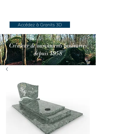
Granits Sénégats
Accédez à Granits 3D
Créateur de monuments funéraires
depuis 1958