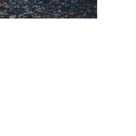
Apprenez à mieux nous connaître !
Plan du site
Monuments
Personnalisation
L'entreprise
Nos stocks
Support
Foire Aux Questions
Conditions générales de vente
Mentions Légales
Nous contacter
Tel:
05-63-50-60-25
Mail :
contact@senegats.fr
Suivez-nous
Facebook
Instagram
Contact