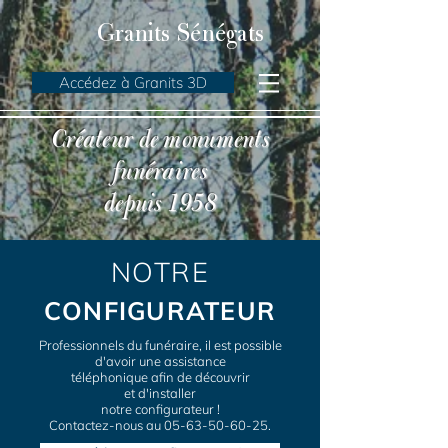
Granits Sénégats
Accédez à Granits 3D
Créateur de monuments
funéraires
depuis 1958
NOTRE
CONFIGURATEUR
Professionnels du funéraire, i
l est possible
d'avoir une assistance
téléphonique afin de découvrir
et d'installer
notre configurateur !
Contactez-nous au
05-63-50-60-25
.