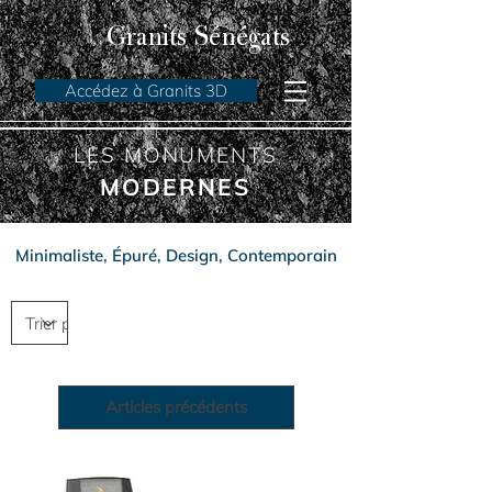
Granits Sénégats
Accédez à Granits 3D
LES MONUMENTS
MODERNES
Minimaliste, Épuré, Design, Contemporain
Articles précédents