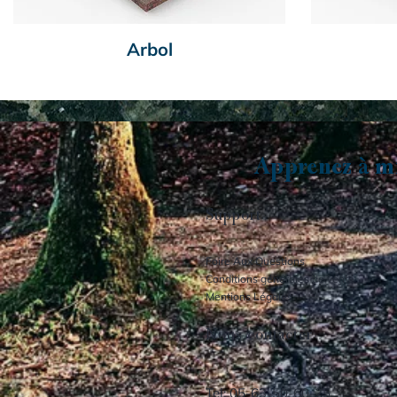
Arbol
Apprenez à mi
Support
Foire Aux Questions
Conditions générales de vente
Mentions Légales
Nous contacter
Tel: 05-63-50-60-25