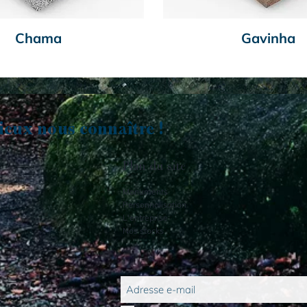
Chama
Gavinha
eux nous connaître !
Plan du site
Monuments
Personnalisation
L'entreprise
Nos stocks