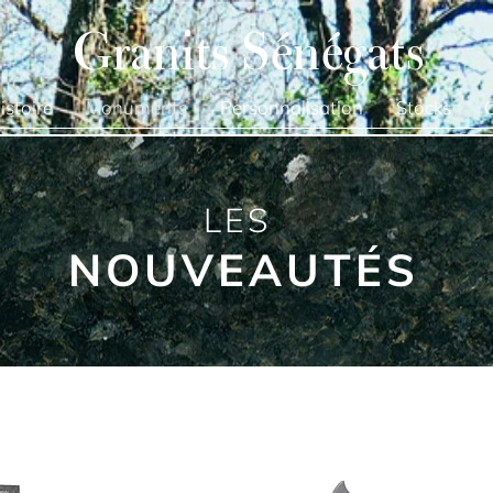
Granits Sénégats
istoire
Monuments
Personnalisation
Stocks
LES
NOUVEAUTÉS