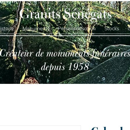
Granits Sénégats
istoire
Monuments
Personnalisation
Stocks
Créateur de monuments funéraire
depuis 1958