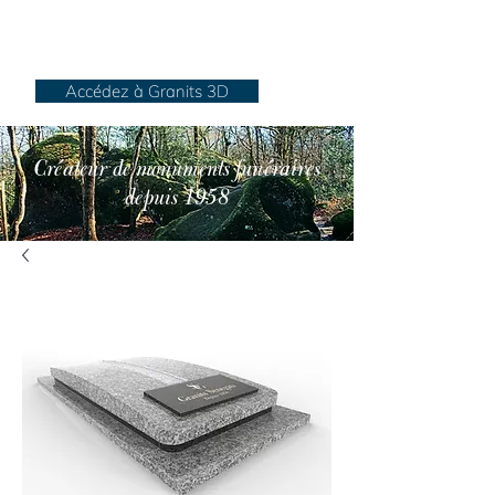
Granits Sénégats
Accédez à Granits 3D
Créateur de monuments funéraires
depuis 1958