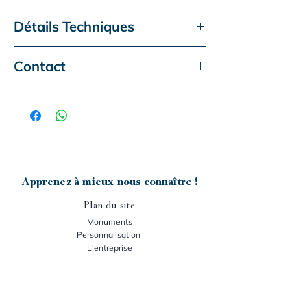
Détails Techniques
Monument actuel
Classique
Contact
Type de granit :
Tarn GE
Ce monument vous intéresse ?
Dimensions :
200x100 cm
Accessoire présenté :
Aucun
Contactez-nous :
Gravure :
F160
- téléphone :
05-63-50-60-25
- mail :
senegats.m@granit-senegats.fr
Apprenez à mieux nous connaître !
Plan du site
Monuments
Personnalisation
L'entreprise
Nos stocks
Support