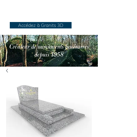
Granits Sénégats
Accédez à Granits 3D
Créateur de monuments funéraires
depuis 1958