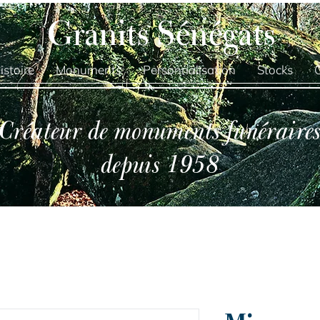
Granits Sénégats
istoire
Monuments
Personnalisation
Stocks
Créateur de monuments funéraire
depuis 1958