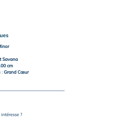
ques
inor
t Savana
00 cm
 :
Grand Cœur
intéresse ?