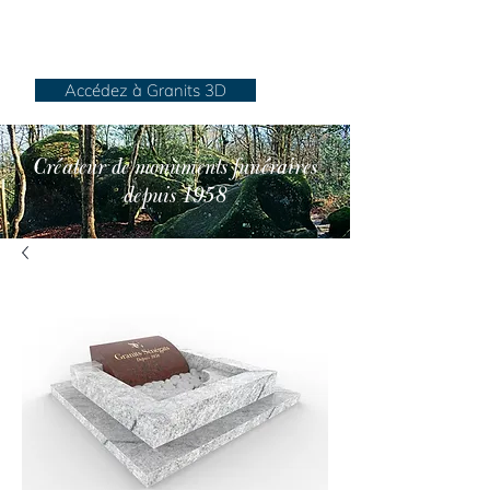
Granits Sénégats
Accédez à Granits 3D
Créateur de monuments funéraires
depuis 1958