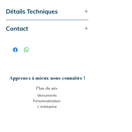
Détails Techniques
Monument actuel
Oannes
Contact
Type de granit :
Viscount White et
Ce monument vous intéresse ?
Imperial Red
Dimensions :
80x80 cm
Contactez-nous :
Accessoire présenté :
Aucun
- téléphone :
05-63-50-60-25
Gravure :
Aucune
- mail :
senegats.m@granit-senegats.fr
Apprenez à mieux nous connaître !
Plan du site
Monuments
Personnalisation
L'entreprise
Nos stocks
Support