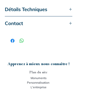
Détails Techniques
Monument actuel
Sirocco
Contact
Type de granit :
Tarn GE et Noir Afrique
Ce monument vous intéresse ?
Foncé
Dimensions :
300x200 cm
Contactez-nous :
Accessoire présenté :
Aucun
- téléphone :
05-63-50-60-25
Gravure :
Aucune
- mail :
senegats.m@granit-senegats.fr
Apprenez à mieux nous connaître !
Plan du site
Monuments
Personnalisation
L'entreprise
Nos stocks
Support