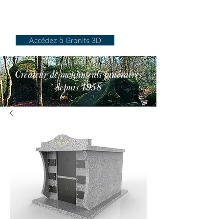
Granits Sénégats
Accédez à Granits 3D
Créateur de monuments funéraires
depuis 1958