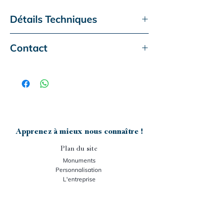
Détails Techniques
Monument actuel
Trio
Contact
Type de granit :
Bohus Red
Ce monument vous intéresse ?
Dimensions :
300x300 cm
Accessoire présenté :
Aucun
Contactez-nous :
Gravure :
P205A
- téléphone :
05-63-50-60-25
- mail :
senegats.m@granit-senegats.fr
Apprenez à mieux nous connaître !
Plan du site
Monuments
Personnalisation
L'entreprise
Nos stocks
Support